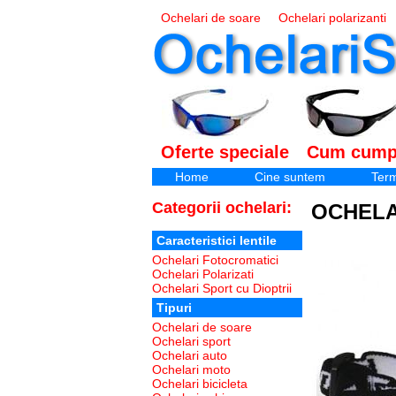
Ochelari de soare
Ochelari polarizanti
Ochelari pescuit
Oferte speciale
Cum cump
Home
Cine suntem
Term
Intrebari frecvente
Categorii ochelari:
OCHELA
Caracteristici lentile
Ochelari Fotocromatici
Ochelari Polarizati
Ochelari Sport cu Dioptrii
Tipuri
Ochelari de soare
Ochelari sport
Ochelari auto
Ochelari moto
Ochelari bicicleta