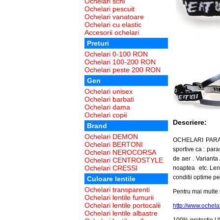
Ochelari schi
Ochelari pescuit
Ochelari vanatoare
Ochelari cu elastic
Accesorii ochelari
Preturi
Ochelari 0-100 RON
Ochelari 100-200 RON
Ochelari peste 200 RON
Gen
Ochelari unisex
Ochelari barbati
Ochelari dama
Ochelari copii
Descriere:
Brand
Ochelari DEMON
OCHELARI PARAPAN
Ochelari BERTONI
sportive ca :
para
Ochelari NEROCORSA
de aer . Varianta 
Ochelari CENTROSTYLE
Ochelari CRESSI
noaptea etc. Lenti
conditii optime pe
Culoare lentile
Ochelari transparenti
Pentru mai multe 
Ochelari lentile fumurii
Ochelari lentile portocalii
http://www.ochelar
Ochelari lentile albastre