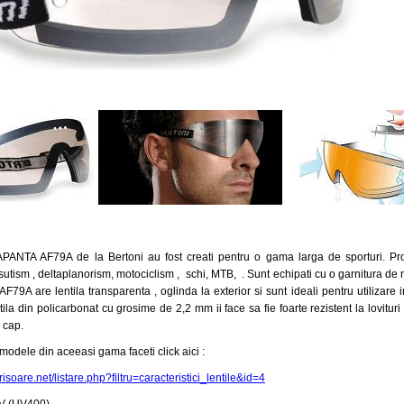
TA AF79A de la Bertoni au fost creati pentru o gama larga de sporturi. Produ
sutism , deltaplanorism,
motociclism , schi, MTB, . Sunt echipati cu o garnitura de n
AF79A are lentila transparenta , oglinda la exterior si sunt ideali pentru utilizare 
la din policarbonat cu grosime de 2,2 mm ii face sa fie foarte rezistent la lovituri 
 cap.
modele din aceeasi gama faceti click aici :
isoare.net/listare.php?filtru=caracteristici_lentile&id=4