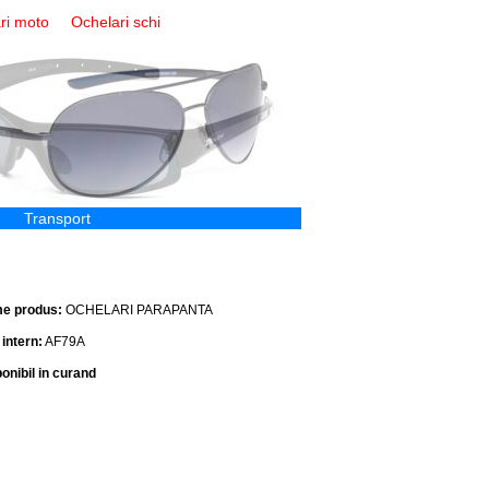
ri moto
Ochelari schi
Transport
e produs:
OCHELARI PARAPANTA
intern:
AF79A
onibil in curand