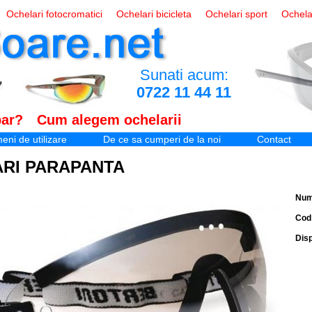
Ochelari fotocromatici
Ochelari bicicleta
Ochelari sport
Ochela
Sunati acum:
0722 11 44 11
ar?
Cum alegem ochelarii
eni de utilizare
De ce sa cumperi de la noi
Contact
RI PARAPANTA
Num
Cod 
Disp